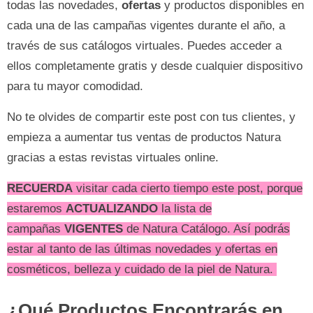
todas las novedades,
ofertas
y productos disponibles en
cada una de las campañas vigentes durante el año, a
través de sus catálogos virtuales. Puedes acceder a
ellos completamente gratis y desde cualquier dispositivo
para tu mayor comodidad.
No te olvides de compartir este post con tus clientes, y
empieza a aumentar tus ventas de productos Natura
gracias a estas revistas virtuales online.
RECUERDA
visitar cada cierto tiempo este post, porque
estaremos
ACTUALIZANDO
la lista de
campañas
VIGENTES
de Natura Catálogo. Así podrás
estar al tanto de las últimas novedades y ofertas en
cosméticos, belleza y cuidado de la piel de Natura.
¿Qué Productos Encontrarás en