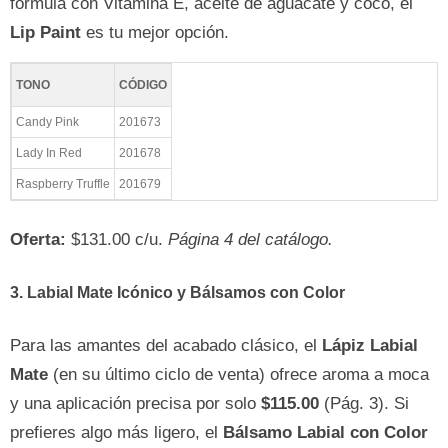
fórmula con Vitamina E, aceite de aguacate y coco, el
Lip Paint
es tu mejor opción.
TONO
CÓDIGO
Candy Pink
201673
Lady In Red
201678
Raspberry Truffle
201679
Oferta:
$131.00 c/u.
Página 4 del catálogo.
3. Labial Mate Icónico y Bálsamos con Color
Para las amantes del acabado clásico, el
Lápiz Labial
Mate
(en su último ciclo de venta) ofrece aroma a moca
y una aplicación precisa por solo
$115.00
(Pág. 3). Si
prefieres algo más ligero, el
Bálsamo Labial con Color