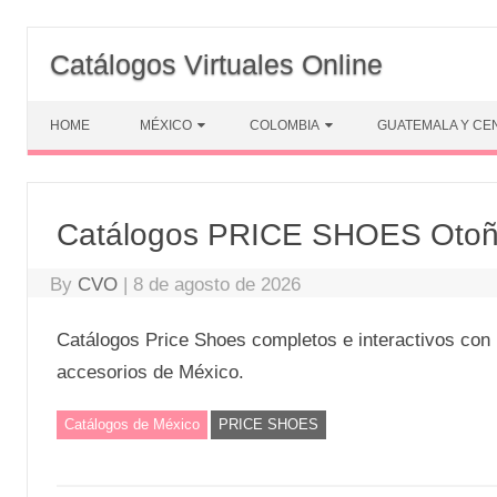
Skip
to
Catálogos Virtuales Online
content
HOME
MÉXICO
COLOMBIA
GUATEMALA Y CE
Catálogos PRICE SHOES Otoño
By
CVO
|
8 de agosto de 2026
Catálogos Price Shoes completos e interactivos con 
accesorios de México.
Catálogos de México
PRICE SHOES