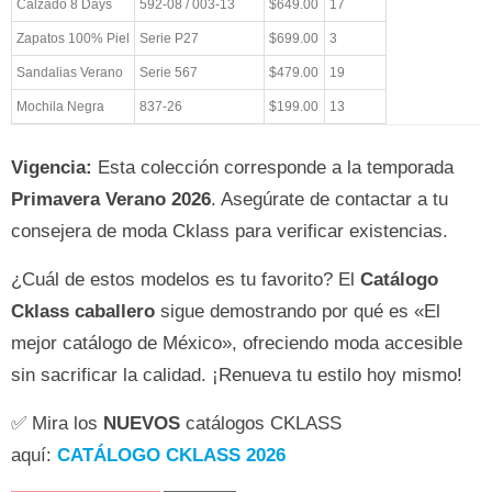
Calzado 8 Days
592-08 / 003-13
$649.00
17
Zapatos 100% Piel
Serie P27
$699.00
3
Sandalias Verano
Serie 567
$479.00
19
Mochila Negra
837-26
$199.00
13
Vigencia:
Esta colección corresponde a la temporada
Primavera Verano 2026
. Asegúrate de contactar a tu
consejera de moda Cklass para verificar existencias.
¿Cuál de estos modelos es tu favorito? El
Catálogo
Cklass caballero
sigue demostrando por qué es «El
mejor catálogo de México», ofreciendo moda accesible
sin sacrificar la calidad. ¡Renueva tu estilo hoy mismo!
✅ Mira los
NUEVOS
catálogos CKLASS
aquí:
CATÁLOGO CKLASS 2026