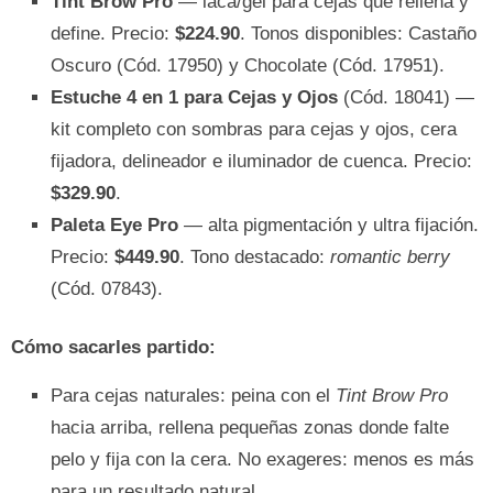
Tint Brow Pro
— laca/gel para cejas que rellena y
define. Precio:
$224.90
. Tonos disponibles: Castaño
Oscuro (Cód. 17950) y Chocolate (Cód. 17951).
Estuche 4 en 1 para Cejas y Ojos
(Cód. 18041) —
kit completo con sombras para cejas y ojos, cera
fijadora, delineador e iluminador de cuenca. Precio:
$329.90
.
Paleta Eye Pro
— alta pigmentación y ultra fijación.
Precio:
$449.90
. Tono destacado:
romantic berry
(Cód. 07843).
Cómo sacarles partido:
Para cejas naturales: peina con el
Tint Brow Pro
hacia arriba, rellena pequeñas zonas donde falte
pelo y fija con la cera. No exageres: menos es más
para un resultado natural.