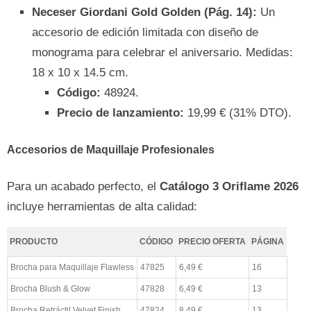
Neceser Giordani Gold Golden (Pág. 14):
Un
accesorio de edición limitada con diseño de
monograma para celebrar el aniversario. Medidas:
18 x 10 x 14.5 cm.
Código:
48924.
Precio de lanzamiento:
19,99 € (31% DTO).
Accesorios de Maquillaje Profesionales
Para un acabado perfecto, el
Catálogo 3 Oriflame 2026
incluye herramientas de alta calidad:
PRODUCTO
CÓDIGO
PRECIO OFERTA
PÁGINA
Brocha para Maquillaje Flawless
47825
6,49 €
16
Brocha Blush & Glow
47828
6,49 €
13
Brocha Retráctil Velvet Finish
47824
8,49 €
13