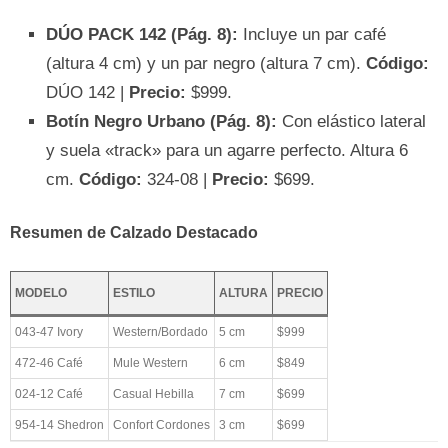
DÚO PACK 142 (Pág. 8):
Incluye un par café
(altura 4 cm) y un par negro (altura 7 cm).
Código:
DÚO 142 |
Precio:
$999.
Botín Negro Urbano (Pág. 8):
Con elástico lateral
y suela «track» para un agarre perfecto. Altura 6
cm.
Código:
324-08 |
Precio:
$699.
Resumen de Calzado Destacado
MODELO
ESTILO
ALTURA
PRECIO
043-47 Ivory
Western/Bordado
5 cm
$999
472-46 Café
Mule Western
6 cm
$849
024-12 Café
Casual Hebilla
7 cm
$699
954-14 Shedron
Confort Cordones
3 cm
$699