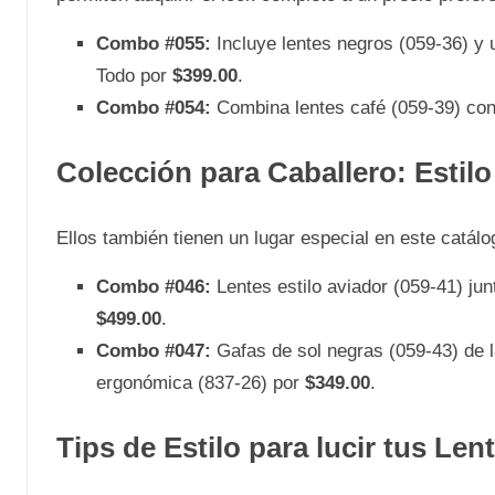
Combo #055:
Incluye lentes negros (059-36) y 
Todo por
$399.00
.
Combo #054:
Combina lentes café (059-39) con
Colección para Caballero: Estil
Ellos también tienen un lugar especial en este catál
Combo #046:
Lentes estilo aviador (059-41) ju
$499.00
.
Combo #047:
Gafas de sol negras (059-43) de 
ergonómica (837-26) por
$349.00
.
Tips de Estilo para lucir tus Len