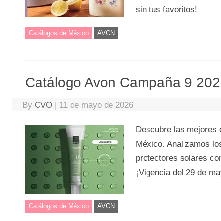
sin tus favoritos!
Catálogos de México
AVON
Catálogo Avon Campaña 9 202
By
CVO
|
11 de mayo de 2026
Descubre las mejores 
México. Analizamos l
protectores solares co
¡Vigencia del 29 de may
Catálogos de México
AVON