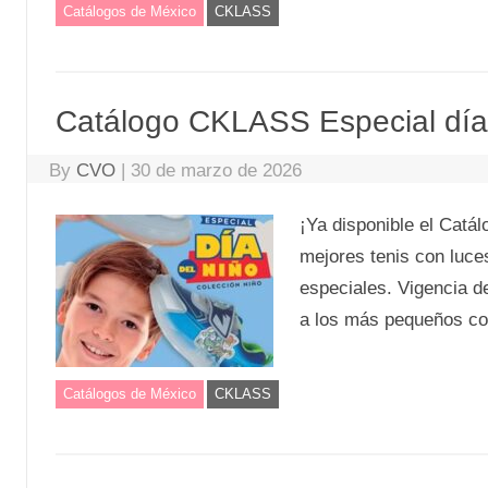
Catálogos de México
CKLASS
Catálogo CKLASS Especial día
By
CVO
|
30 de marzo de 2026
¡Ya disponible el Catá
mejores tenis con luce
especiales. Vigencia d
a los más pequeños con
Catálogos de México
CKLASS