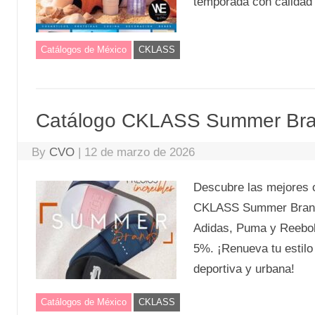
temporada con calidad y
Catálogos de México
CKLASS
Catálogo CKLASS Summer Bra
By
CVO
|
12 de marzo de 2026
Descubre las mejores 
CKLASS Summer Brands 
Adidas, Puma y Reebok
5%. ¡Renueva tu estilo
deportiva y urbana!
Catálogos de México
CKLASS