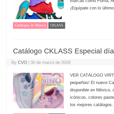
marcas como Puma, Adi
¡Equípate con lo últim
Catálogos de México
CKLASS
Catálogo CKLASS Especial día
By
CVO
|
30 de marzo de 2026
VER CATÁLOGO VIRTUAL 
pequeñas! El nuevo Ca
disponible en México, 
icónicos, colores paste
los mejores catálogos