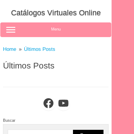
Skip
to
Catálogos Virtuales Online
content
Menu
Home
Últimos Posts
Últimos Posts
Facebook
YouTube
Buscar