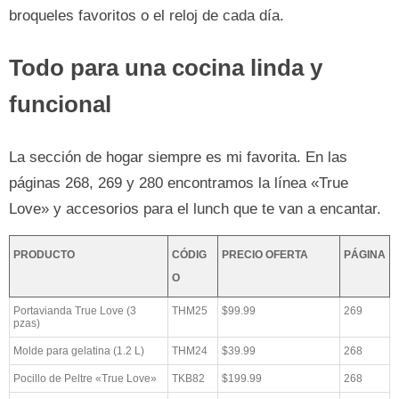
broqueles favoritos o el reloj de cada día.
Todo para una cocina linda y
funcional
La sección de hogar siempre es mi favorita. En las
páginas 268, 269 y 280 encontramos la línea «True
Love» y accesorios para el lunch que te van a encantar.
PRODUCTO
CÓDIG
PRECIO OFERTA
PÁGINA
O
Portavianda True Love (3
THM25
$99.99
269
pzas)
Molde para gelatina (1.2 L)
THM24
$39.99
268
Pocillo de Peltre «True Love»
TKB82
$199.99
268