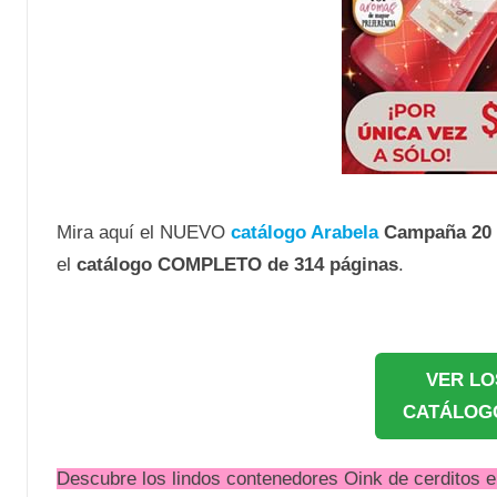
Mira aquí el NUEVO
catálogo Arabela
Campaña 20 
el
catálogo COMPLETO de 314 páginas
.
VER LO
CATÁLOG
Descubre los lindos contenedores Oink de cerditos e