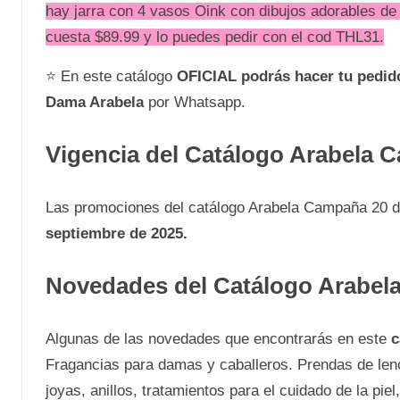
hay jarra con 4 vasos Oink con dibujos adorables de c
cuesta $89.99 y lo puedes pedir con el cod THL31.
⭐ En este catálogo
OFICIAL podrás hacer tu pedid
Dama Arabela
por Whatsapp.
Vigencia del
Catálogo Arabela 
Las promociones del catálogo Arabela Campaña 20 
septiembre de 2025.
Novedades del Catálogo Arabel
Algunas de las novedades que encontrarás en este
c
Fragancias para damas y caballeros. Prendas de lence
joyas, anillos, tratamientos para el cuidado de la pi