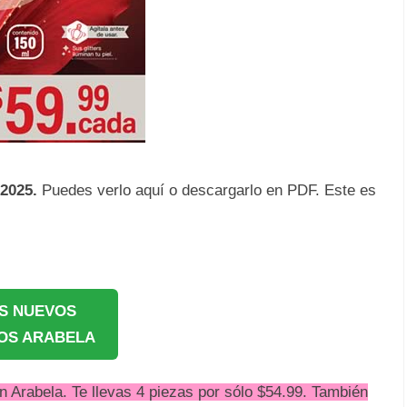
2025.
Puedes verlo aquí o descargarlo en PDF. Este es
S NUEVOS
OS ARABELA
n Arabela. Te llevas 4 piezas por sólo $54.99. También