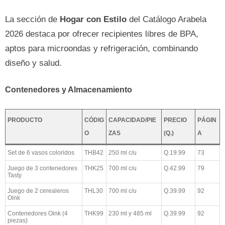
La sección de
Hogar con Estilo
del Catálogo Arabela
2026 destaca por ofrecer recipientes libres de BPA,
aptos para microondas y refrigeración, combinando
diseño y salud.
Contenedores y Almacenamiento
PRODUCTO
CÓDIG
CAPACIDAD/PIE
PRECIO
PÁGIN
O
ZAS
(Q.)
A
Set de 6 vasos coloridos
THB42
250 ml c/u
Q.19.99
73
Juego de 3 contenedores
THK25
700 ml c/u
Q.42.99
79
Tasty
Juego de 2 cerealeros
THL30
700 ml c/u
Q.39.99
92
Oink
Contenedores Oink (4
THK99
230 ml y 485 ml
Q.39.99
92
piezas)