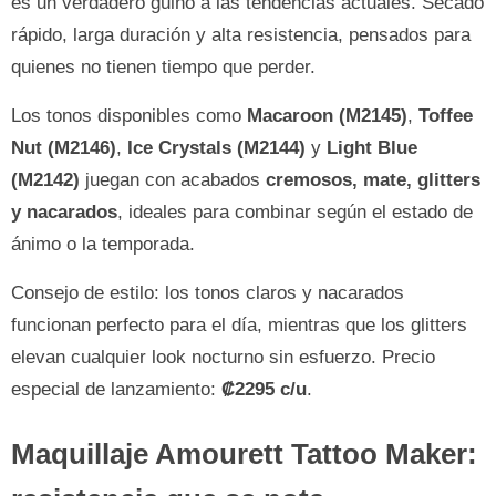
es un verdadero guiño a las tendencias actuales. Secado
rápido, larga duración y alta resistencia, pensados para
quienes no tienen tiempo que perder.
Los tonos disponibles como
Macaroon (M2145)
,
Toffee
Nut (M2146)
,
Ice Crystals (M2144)
y
Light Blue
(M2142)
juegan con acabados
cremosos, mate, glitters
y nacarados
, ideales para combinar según el estado de
ánimo o la temporada.
Consejo de estilo: los tonos claros y nacarados
funcionan perfecto para el día, mientras que los glitters
elevan cualquier look nocturno sin esfuerzo. Precio
especial de lanzamiento:
₡2295 c/u
.
Maquillaje Amourett Tattoo Maker: