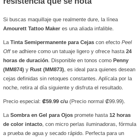
resistencia que se nota
Si buscas maquillaje que realmente dure, la línea
Amourett Tattoo Maker
es una aliada infalible.
La
Tinta Semipermanente para Cejas
con efecto
Peel
Off
se adhiere como un tatuaje ligero y ofrece hasta
24
horas de duración
. Disponible en tonos como
Penny
(MM874)
y
Rust (MM873)
, es ideal para quienes desean
cejas definidas sin retoques constantes. Aplícala por la
noche, retira al día siguiente y disfruta el resultado.
Precio especial:
₡59.99 c/u
(Precio normal ₡99.99).
La
Sombra en Gel para Ojos
promete hasta
12 horas
de color intacto
, con micro perlas iluminadoras, fórmula
a prueba de agua y secado rápido. Perfecta para un