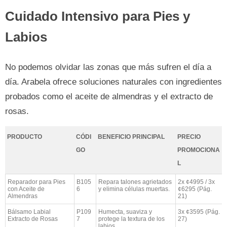
Cuidado Intensivo para Pies y
Labios
No podemos olvidar las zonas que más sufren el día a
día. Arabela ofrece soluciones naturales con ingredientes
probados como el aceite de almendras y el extracto de
rosas.
PRODUCTO
CÓDI
BENEFICIO PRINCIPAL
PRECIO
GO
PROMOCIONA
L
Reparador para Pies
B105
Repara talones agrietados
2x ¢4995 / 3x
con Aceite de
6
y elimina células muertas.
¢6295 (Pág.
Almendras
21)
Bálsamo Labial
P109
Humecta, suaviza y
3x ¢3595 (Pág.
Extracto de Rosas
7
protege la textura de los
27)
labios.