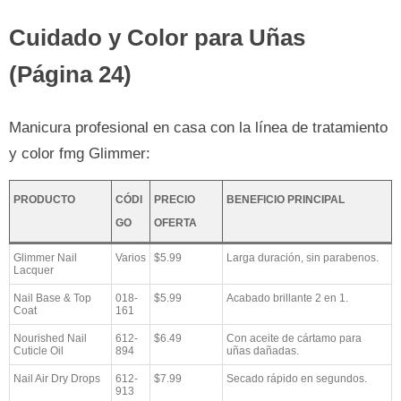
Cuidado y Color para Uñas
(Página 24)
Manicura profesional en casa con la línea de tratamiento
y color fmg Glimmer:
PRODUCTO
CÓDI
PRECIO
BENEFICIO PRINCIPAL
GO
OFERTA
Glimmer Nail
Varios
$5.99
Larga duración, sin parabenos.
Lacquer
Nail Base & Top
018-
$5.99
Acabado brillante 2 en 1.
Coat
161
Nourished Nail
612-
$6.49
Con aceite de cártamo para
Cuticle Oil
894
uñas dañadas.
Nail Air Dry Drops
612-
$7.99
Secado rápido en segundos.
913