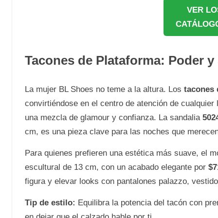
VER LO
CATÁLOGO
Tacones de Plataforma: Poder y 
La mujer BL Shoes no teme a la altura. Los
tacones 
convirtiéndose en el centro de atención de cualquie
una mezcla de glamour y confianza. La sandalia
502
cm, es una pieza clave para las noches que merecen 
Para quienes prefieren una estética más suave, el 
escultural de 13 cm, con un acabado elegante por
$7
figura y elevar looks con pantalones palazzo, vestido
Tip de estilo:
Equilibra la potencia del tacón con pre
en dejar que el calzado hable por ti.