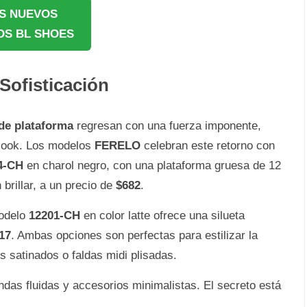
S NUEVOS
S BL SHOES
Sofisticación
de plataforma
regresan con una fuerza imponente,
r look. Los modelos
FERELO
celebran este retorno con
4-CH
en charol negro, con una plataforma gruesa de 12
brillar, a un precio de
$682
.
modelo
12201-CH
en color latte ofrece una silueta
17
. Ambas opciones son perfectas para estilizar la
s satinados o faldas midi plisadas.
ndas fluidas y accesorios minimalistas. El secreto está