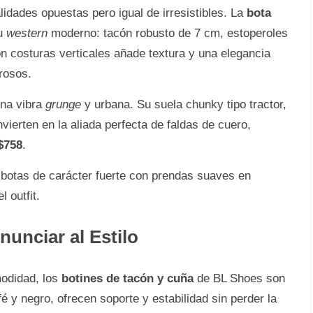
lidades opuestas pero igual de irresistibles. La
bota
tu
western
moderno: tacón robusto de 7 cm, estoperoles
on costuras verticales añade textura y una elegancia
rosos.
na vibra
grunge
y urbana. Su suela chunky tipo tractor,
ierten en la aliada perfecta de faldas de cuero,
$758
.
 botas de carácter fuerte con prendas suaves en
 outfit.
unciar al Estilo
modidad, los
botines de tacón y cuña
de BL Shoes son
 y negro, ofrecen soporte y estabilidad sin perder la