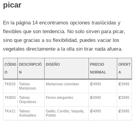
picar
En la página 14 encontramos opciones traslúcidas y
flexibles que son tendencia. No solo sirven para picar,
sino que gracias a su flexibilidad, puedes vaciar los
vegetales directamente a la olla sin tirar nada afuera.
CÓDIG
DESCRIPCIÓ
DISEÑO
PRECIO
OFERT
O
N
NORMAL
A
TKB26
Tablas
Mariposas coloridas
₡4995
₡3995
Mariposas
TKB60
Tablas
Flores elegantes
₡4995
₡3995
Orquídeas
TKA21
Tablas
Gatito, Cerdito, Vaquita,
₡4995
₡3995
Animalitos
Pollito