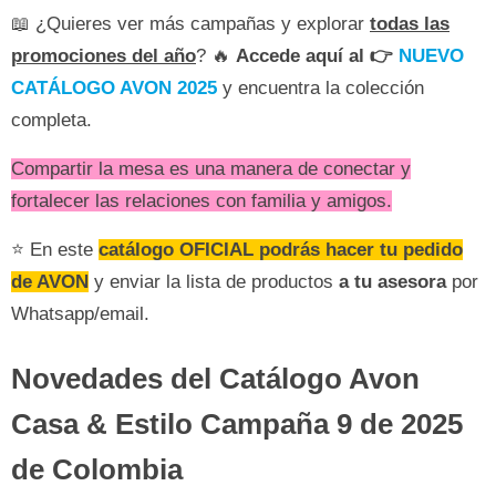
📖 ¿Quieres ver más campañas y explorar
todas las
promociones del año
? 🔥
Accede aquí al 👉
NUEVO
CATÁLOGO AVON 2025
y encuentra la colección
completa.
Compartir la mesa es una manera de conectar y
fortalecer las relaciones con familia y amigos.
⭐ En este
catálogo OFICIAL podrás hacer tu pedido
de AVON
y enviar la lista de productos
a tu asesora
por
Whatsapp/email.
Novedades del Catálogo Avon
Casa & Estilo Campaña 9 de 2025
de Colombia