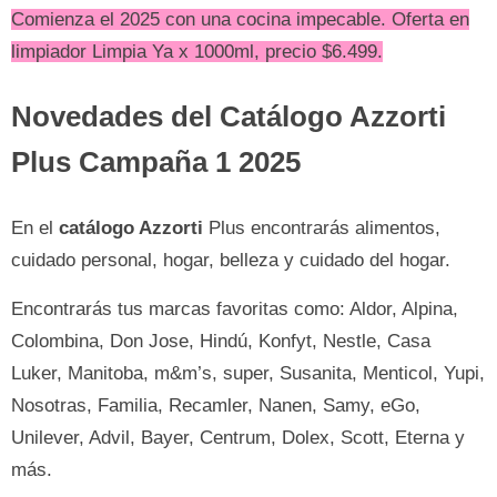
Comienza el 2025 con una cocina impecable. Oferta en
limpiador Limpia Ya x 1000ml, precio $6.499.
Novedades del Catálogo Azzorti
Plus Campaña 1 2025
En el
catálogo Azzorti
Plus encontrarás alimentos,
cuidado personal, hogar, belleza y cuidado del hogar.
Encontrarás tus marcas favoritas como: Aldor, Alpina,
Colombina, Don Jose, Hindú, Konfyt, Nestle, Casa
Luker, Manitoba, m&m’s, super, Susanita, Menticol, Yupi,
Nosotras, Familia, Recamler, Nanen, Samy, eGo,
Unilever, Advil, Bayer, Centrum, Dolex, Scott, Eterna y
más.