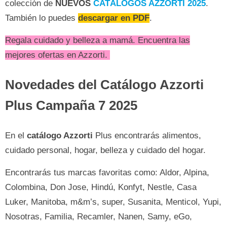
colección de
NUEVOS
CATÁLOGOS AZZORTI 2025
.
También lo puedes
descargar en PDF
.
Regala cuidado y belleza a mamá. Encuentra las
mejores ofertas en Azzorti.
Novedades del Catálogo Azzorti
Plus Campaña 7 2025
En el
catálogo Azzorti
Plus encontrarás alimentos,
cuidado personal, hogar, belleza y cuidado del hogar.
Encontrarás tus marcas favoritas como: Aldor, Alpina,
Colombina, Don Jose, Hindú, Konfyt, Nestle, Casa
Luker, Manitoba, m&m’s, super, Susanita, Menticol, Yupi,
Nosotras, Familia, Recamler, Nanen, Samy, eGo,