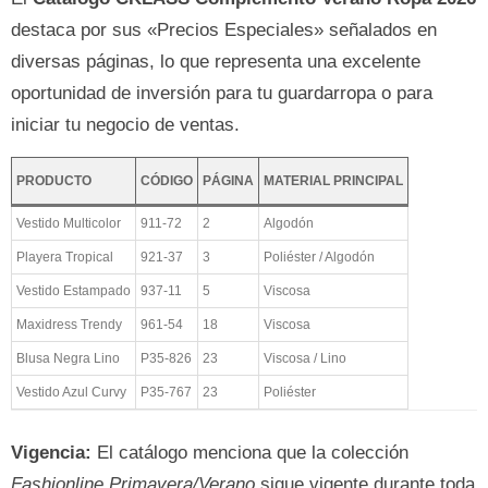
destaca por sus «Precios Especiales» señalados en
diversas páginas, lo que representa una excelente
oportunidad de inversión para tu guardarropa o para
iniciar tu negocio de ventas.
PRODUCTO
CÓDIGO
PÁGINA
MATERIAL PRINCIPAL
Vestido Multicolor
911-72
2
Algodón
Playera Tropical
921-37
3
Poliéster / Algodón
Vestido Estampado
937-11
5
Viscosa
Maxidress Trendy
961-54
18
Viscosa
Blusa Negra Lino
P35-826
23
Viscosa / Lino
Vestido Azul Curvy
P35-767
23
Poliéster
Vigencia:
El catálogo menciona que la colección
Fashionline Primavera/Verano
sigue vigente durante toda