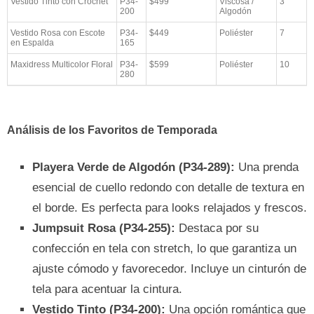
Vestido Tinto con Crochet
P34-
$499
Viscosa /
3
200
Algodón
Vestido Rosa con Escote
P34-
$449
Poliéster
7
en Espalda
165
Maxidress Multicolor Floral
P34-
$599
Poliéster
10
280
Análisis de los Favoritos de Temporada
Playera Verde de Algodón (P34-289):
Una prenda
esencial de cuello redondo con detalle de textura en
el borde. Es perfecta para looks relajados y frescos.
Jumpsuit Rosa (P34-255):
Destaca por su
confección en tela con stretch, lo que garantiza un
ajuste cómodo y favorecedor. Incluye un cinturón de
tela para acentuar la cintura.
Vestido Tinto (P34-200):
Una opción romántica que