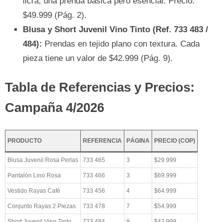
licra, una prenda básica pero esencial. Precio:
$49.999 (Pág. 2).
Blusa y Short Juvenil Vino Tinto (Ref. 733 483 /
484):
Prendas en tejido plano con textura. Cada
pieza tiene un valor de $42.999 (Pág. 9).
Tabla de Referencias y Precios:
Campaña 4/2026
PRODUCTO
REFERENCIA
PÁGINA
PRECIO (COP)
Blusa Juvenil Rosa Perlas
733 465
3
$29.999
Pantalón Lino Rosa
733 466
3
$69.999
Vestido Rayas Café
733 456
4
$64.999
Conjunto Rayas 2 Piezas
733 478
7
$54.999
Short Juvenil Vino Tinto
733 484
9
$42.999