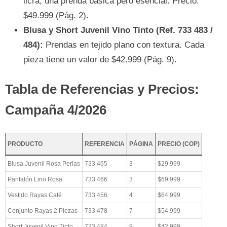
licra, una prenda básica pero esencial. Precio:
$49.999 (Pág. 2).
Blusa y Short Juvenil Vino Tinto (Ref. 733 483 /
484):
Prendas en tejido plano con textura. Cada
pieza tiene un valor de $42.999 (Pág. 9).
Tabla de Referencias y Precios:
Campaña 4/2026
PRODUCTO
REFERENCIA
PÁGINA
PRECIO (COP)
Blusa Juvenil Rosa Perlas
733 465
3
$29.999
Pantalón Lino Rosa
733 466
3
$69.999
Vestido Rayas Café
733 456
4
$64.999
Conjunto Rayas 2 Piezas
733 478
7
$54.999
Short Juvenil Vino Tinto
733 484
9
$42.999