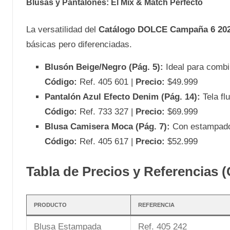
Blusas y Pantalones: El Mix & Match Perfecto
La versatilidad del
Catálogo DOLCE Campaña 6 20
básicas pero diferenciadas.
Blusón Beige/Negro (Pág. 5):
Ideal para combi
Código:
Ref. 405 601 |
Precio:
$49.999
Pantalón Azul Efecto Denim (Pág. 14):
Tela fl
Código:
Ref. 733 327 |
Precio:
$69.999
Blusa Camisera Moca (Pág. 7):
Con estampado f
Código:
Ref. 405 617 |
Precio:
$52.999
Tabla de Precios y Referencias 
PRODUCTO
REFERENCIA
Blusa Estampada
Ref. 405 242