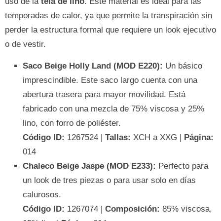
uso de la
tela de lino
. Este material es ideal para las
temporadas de calor, ya que permite la transpiración sin
perder la estructura formal que requiere un look ejecutivo
o de vestir.
Saco Beige Holly Land (MOD E220):
Un básico
imprescindible. Este saco largo cuenta con una
abertura trasera para mayor movilidad. Está
fabricado con una mezcla de 75% viscosa y 25%
lino, con forro de poliéster.
Código ID:
1267524 |
Tallas:
XCH a XXG |
Página:
014
Chaleco Beige Jaspe (MOD E233):
Perfecto para
un look de tres piezas o para usar solo en días
calurosos.
Código ID:
1267074 |
Composición:
85% viscosa,