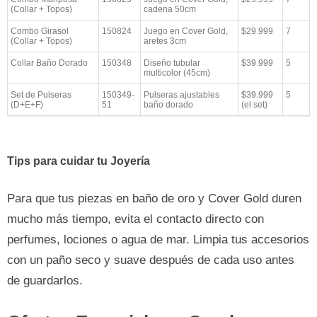
(Collar + Topos)
cadena 50cm
Combo Girasol
150824
Juego en Cover Gold,
$29.999
7
(Collar + Topos)
aretes 3cm
Collar Baño Dorado
150348
Diseño tubular
$39.999
5
multicolor (45cm)
Set de Pulseras
150349-
Pulseras ajustables
$39.999
5
(D+E+F)
51
baño dorado
(el set)
Tips para cuidar tu Joyería
Para que tus piezas en baño de oro y Cover Gold duren
mucho más tiempo, evita el contacto directo con
perfumes, lociones o agua de mar. Limpia tus accesorios
con un paño seco y suave después de cada uso antes
de guardarlos.