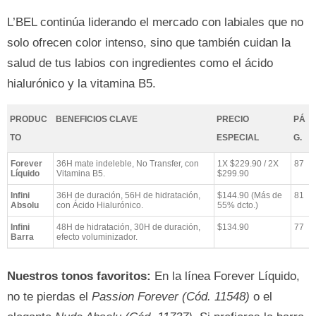
L’BEL continúa liderando el mercado con labiales que no
solo ofrecen color intenso, sino que también cuidan la
salud de tus labios con ingredientes como el ácido
hialurónico y la vitamina B5.
PRODUC
BENEFICIOS CLAVE
PRECIO
PÁ
TO
ESPECIAL
G.
Forever
36H mate indeleble, No Transfer, con
1X $229.90 / 2X
87
Líquido
Vitamina B5.
$299.90
Infini
36H de duración, 56H de hidratación,
$144.90 (Más de
81
Absolu
con Ácido Hialurónico.
55% dcto.)
Infini
48H de hidratación, 30H de duración,
$134.90
77
Barra
efecto voluminizador.
Nuestros tonos favoritos:
En la línea Forever Líquido,
no te pierdas el
Passion Forever (Cód. 11548)
o el