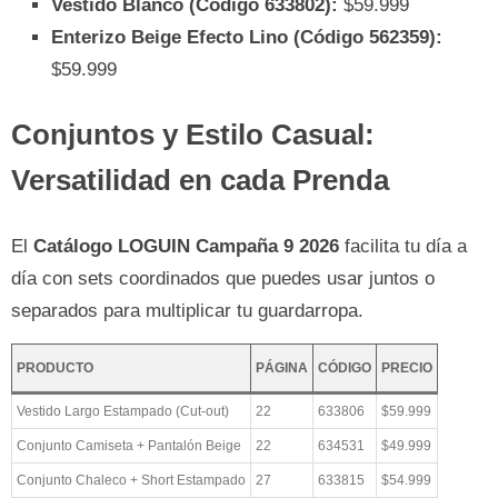
Vestido Blanco (Código 633802):
$59.999
Enterizo Beige Efecto Lino (Código 562359):
$59.999
Conjuntos y Estilo Casual:
Versatilidad en cada Prenda
El
Catálogo LOGUIN Campaña 9 2026
facilita tu día a
día con sets coordinados que puedes usar juntos o
separados para multiplicar tu guardarropa.
PRODUCTO
PÁGINA
CÓDIGO
PRECIO
Vestido Largo Estampado (Cut-out)
22
633806
$59.999
Conjunto Camiseta + Pantalón Beige
22
634531
$49.999
Conjunto Chaleco + Short Estampado
27
633815
$54.999