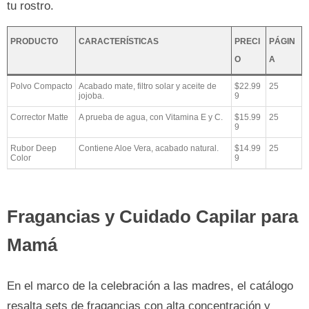
tu rostro.
PRODUCTO
CARACTERÍSTICAS
PRECI
PÁGIN
O
A
Polvo Compacto
Acabado mate, filtro solar y aceite de
$22.99
25
jojoba.
9
Corrector Matte
A prueba de agua, con Vitamina E y C.
$15.99
25
9
Rubor Deep
Contiene Aloe Vera, acabado natural.
$14.99
25
Color
9
Fragancias y Cuidado Capilar para
Mamá
En el marco de la celebración a las madres, el catálogo
resalta sets de fragancias con alta concentración y