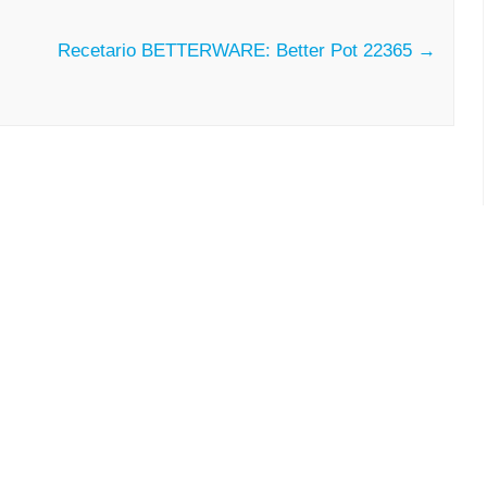
Recetario BETTERWARE: Better Pot 22365
→