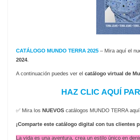
CATÁLOGO MUNDO TERRA 2025
– Mira aquí el n
2024
.
A continuación puedes ver el
catálogo virtual de M
HAZ CLIC AQUÍ PA
✅ Mira los
NUEVOS
catálogos MUNDO TERRA aquí
¡Comparte este catálogo digital con tus clientes 
La vida es una aventura, crea un estilo único en den