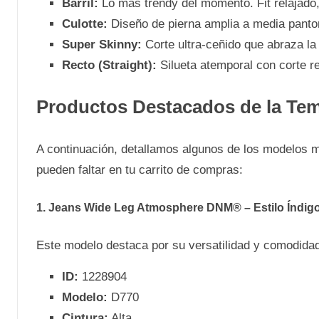
Barril:
Lo más trendy del momento. Fit relajado,
Culotte:
Diseño de pierna amplia a media pantorr
Super Skinny:
Corte ultra-ceñido que abraza la f
Recto (Straight):
Silueta atemporal con corte re
Productos Destacados de la Te
A continuación, detallamos algunos de los modelos
pueden faltar en tu carrito de compras:
1. Jeans Wide Leg Atmosphere DNM® – Estilo Índig
Este modelo destaca por su versatilidad y comodidad
ID:
1228904
Modelo:
D770
Cintura:
Alta