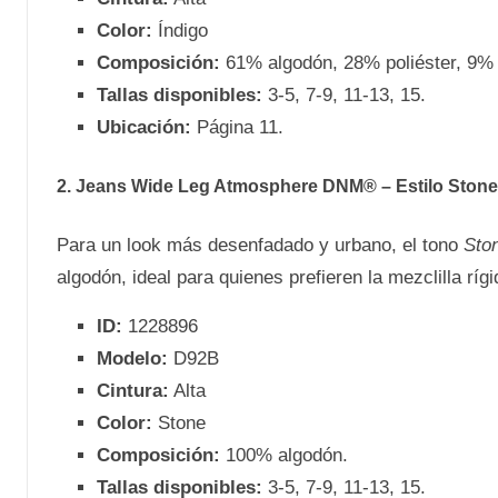
Color:
Índigo
Composición:
61% algodón, 28% poliéster, 9% 
Tallas disponibles:
3-5, 7-9, 11-13, 15.
Ubicación:
Página 11.
2. Jeans Wide Leg Atmosphere DNM® – Estilo Stone
Para un look más desenfadado y urbano, el tono
Sto
algodón, ideal para quienes prefieren la mezclilla rígi
ID:
1228896
Modelo:
D92B
Cintura:
Alta
Color:
Stone
Composición:
100% algodón.
Tallas disponibles:
3-5, 7-9, 11-13, 15.