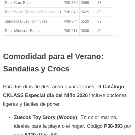
Tenis Cars Rojo
P38-839
$599
87
Tenis Sonic (Tecnología Ajustable)
P38-843
$629
89
Sandalia Bluey (con luces)
P38-844
$529
89
Tenis Minecraft Blanco
P38-911
$639
90
Comodidad para el Verano:
Sandalias y Crocs
Para los días de descanso o vacaciones, el
Catálogo
CKLASS Especial día del Niño 2026
incluye opciones
ligeras y fáciles de poner.
Zuecos Toy Story (Woody):
En color marino,
ideales para la playa o el hogar. Código
P38-893
por
solo
$249
(Pág. 88).