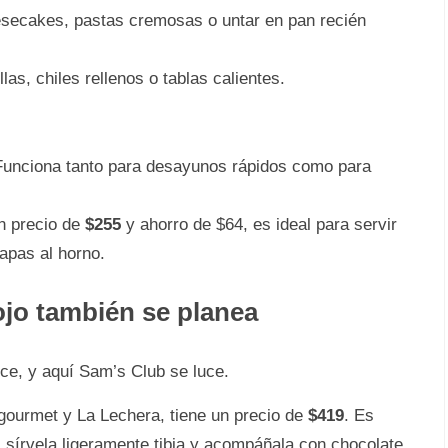
eesecakes, pastas cremosas o untar en pan recién
llas, chiles rellenos o tablas calientes.
Funciona tanto para desayunos rápidos como para
n precio de
$255
y ahorro de $64, es ideal para servir
apas al horno.
ojo también se planea
ce, y aquí Sam’s Club se luce.
gourmet y La Lechera, tiene un precio de
$419
. Es
p: sírvela ligeramente tibia y acompáñala con chocolate