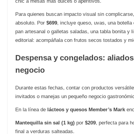
chic a mesas más dulces o aperitivos.
Para quienes buscan impacto visual sin complicarse
absoluto. Por
$699
, incluye queso, uvas, una botella 
pan artesanal o galletas saladas, una tabla bonita y l
editorial: acompáñala con frutos secos tostados y mi
Despensa y congelados: aliados 
negocio
Durante estas fechas, contar con productos versátile
invitados o manejas un pequeño negocio gastronómi
En la línea de
lácteos y quesos Member’s Mark
enc
Mantequilla sin sal (1 kg)
por
$209
, perfecta para h
final a verduras salteadas.