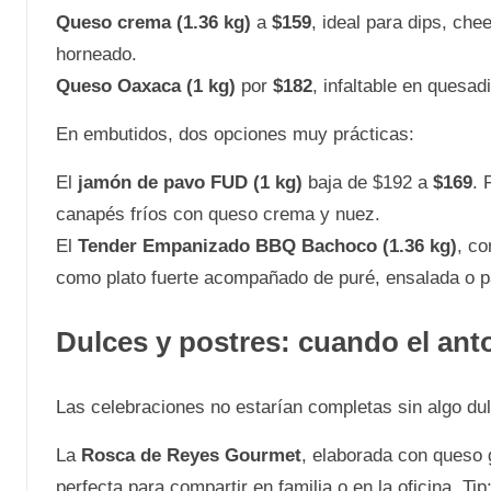
Queso crema (1.36 kg)
a
$159
, ideal para dips, ch
horneado.
Queso Oaxaca (1 kg)
por
$182
, infaltable en quesadi
En embutidos, dos opciones muy prácticas:
El
jamón de pavo FUD (1 kg)
baja de $192 a
$169
. 
canapés fríos con queso crema y nuez.
El
Tender Empanizado BBQ Bachoco (1.36 kg)
, co
como plato fuerte acompañado de puré, ensalada o p
Dulces y postres: cuando el ant
Las celebraciones no estarían completas sin algo dul
La
Rosca de Reyes Gourmet
, elaborada con queso 
perfecta para compartir en familia o en la oficina. Ti