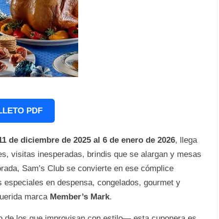
LLETO PDF
11 de diciembre de 2025 al 6 de enero de 2026
, llega
s, visitas inesperadas, brindis que se alargan y mesas
rada, Sam’s Club se convierte en ese cómplice
os especiales en despensa, congelados, gourmet y
 querida marca
Member’s Mark
.
o de los que improvisan con estilo— esta cuponera es