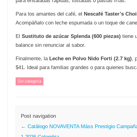
para ensaladas rápidas, tostadas o pastas frías.
Para los amantes del café, el
Nescafé Taster’s Choi
Acompáñalo con leche espumada o un toque de canela
El
Sustituto de azúcar Splenda (600 piezas)
tiene 
balance sin renunciar al sabor.
Finalmente, la
Leche en Polvo Nido Forti (2.7 kg)
, 
$41. Ideal para familias grandes o para quienes bus
Sin categoría
Post navigation
←
Catálogo NOVAVENTA Máss Prestigio Campañ
1 2026 Colombia