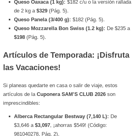
Queso Oaxaca (1 kg):
$182 c/u o la versión rallada
de 2 kg a
$329
(Pág. 5).
Queso Panela (3/400 g):
$182 (Pág. 5).
Queso Mozzarella Bon Swiss (1.2 kg):
De $235 a
$198
(Pág. 5).
Artículos de Temporada: ¡Disfruta
las Vacaciones!
Si planeas quedarte en casa o salir de viaje, estos
artículos de la
Cuponera SAM’S CLUB 2026
son
imprescindibles:
Alberca Rectangular Bestway (7,140 L):
De
$3,646 a
$3,097
, ¡ahorras $549! (Código:
981040278, Pág. 2).