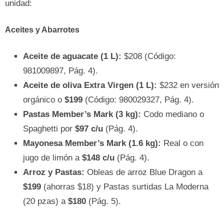
unidad:
Aceites y Abarrotes
Aceite de aguacate (1 L):
$208 (Código:
981009897, Pág. 4).
Aceite de oliva Extra Virgen (1 L):
$232 en versión
orgánico o
$199
(Código: 980029327, Pág. 4).
Pastas Member’s Mark (3 kg):
Codo mediano o
Spaghetti por
$97 c/u
(Pág. 4).
Mayonesa Member’s Mark (1.6 kg):
Real o con
jugo de limón a
$148 c/u
(Pág. 4).
Arroz y Pastas:
Obleas de arroz Blue Dragon a
$199
(ahorras $18) y Pastas surtidas La Moderna
(20 pzas) a
$180
(Pág. 5).