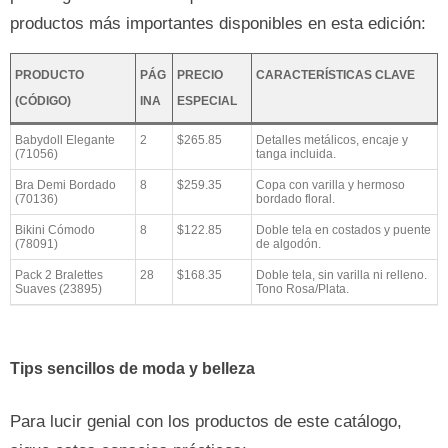
productos más importantes disponibles en esta edición:
PRODUCTO
PÁG
PRECIO
CARACTERÍSTICAS CLAVE
(CÓDIGO)
INA
ESPECIAL
Babydoll Elegante
2
$265.85
Detalles metálicos, encaje y
(71056)
tanga incluida.
Bra Demi Bordado
8
$259.35
Copa con varilla y hermoso
(70136)
bordado floral.
Bikini Cómodo
8
$122.85
Doble tela en costados y puente
(78091)
de algodón.
Pack 2 Bralettes
28
$168.35
Doble tela, sin varilla ni relleno.
Suaves (23895)
Tono Rosa/Plata.
Tips sencillos de moda y belleza
Para lucir genial con los productos de este catálogo,