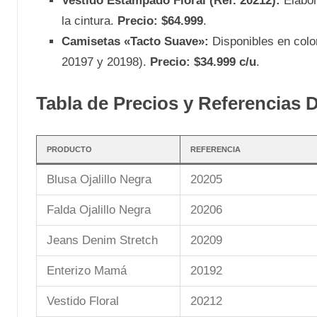
Vestido Estampado Floral (Ref. 20212):
Elabor
la cintura.
Precio: $64.999
.
Camisetas «Tacto Suave»:
Disponibles en colo
20197 y 20198).
Precio: $34.999 c/u
.
Tabla de Precios y Referencias 
PRODUCTO
REFERENCIA
Blusa Ojalillo Negra
20205
Falda Ojalillo Negra
20206
Jeans Denim Stretch
20209
Enterizo Mamá
20192
Vestido Floral
20212