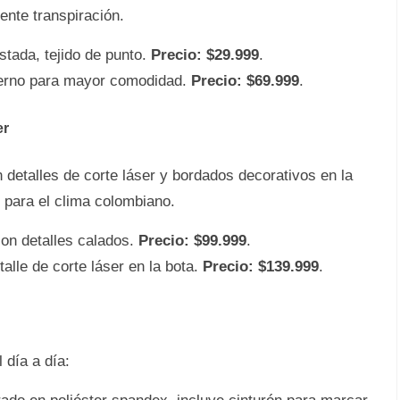
nte transpiración.
stada, tejido de punto.
Precio: $29.999
.
terno para mayor comodidad.
Precio: $69.999
.
er
 detalles de corte láser y bordados decorativos en la
l para el clima colombiano.
con detalles calados.
Precio: $99.999
.
lle de corte láser en la bota.
Precio: $139.999
.
 día a día: