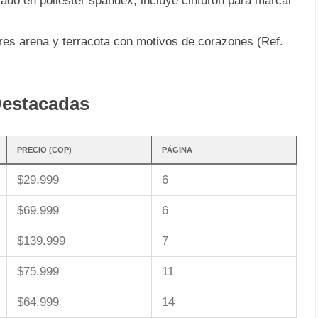
ado en poliéster spandex, incluye cinturón para marcar
res arena y terracota con motivos de corazones (Ref.
Destacadas
PRECIO (COP)
PÁGINA
$29.999
6
$69.999
6
$139.999
7
$75.999
11
$64.999
14