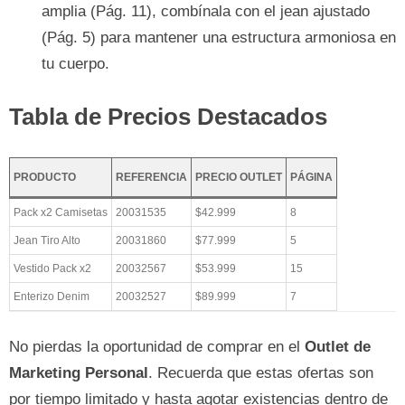
amplia (Pág. 11), combínala con el jean ajustado
(Pág. 5) para mantener una estructura armoniosa en
tu cuerpo.
Tabla de Precios Destacados
PRODUCTO
REFERENCIA
PRECIO OUTLET
PÁGINA
Pack x2 Camisetas
20031535
$42.999
8
Jean Tiro Alto
20031860
$77.999
5
Vestido Pack x2
20032567
$53.999
15
Enterizo Denim
20032527
$89.999
7
No pierdas la oportunidad de comprar en el
Outlet de
Marketing Personal
. Recuerda que estas ofertas son
por tiempo limitado y hasta agotar existencias dentro de