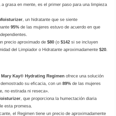
a a grasa en mente, es el primer paso para una limpieza
Moisturizer
, un hidratante que se siente
onante
95%
de las mujeres estuvo de acuerdo en que
ndependientes.
un precio aproximado de
$80
(o
$142
si se incluyen
unidad del Limpiador o Hidratante aproximadamente
$20
.
l
Mary Kay® Hydrating Regimen
ofrece una solución
demostrado su eficacia, con un
89%
de las mujeres
e, no estirada ni reseca».
oisturizer
, que proporciona la humectación diaria
e esta promesa.
ficante, el Regimen tiene un precio de aproximadamente