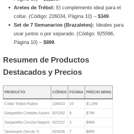
Aretes de Trébol:
El complemento ideal para el
collar. (Código: 226034, Página 10) –
$349
.
Set de 7 Semanarios (Brazaletes):
Ideales para
usar juntos o por separado. (Código: 925596,
Página 10) –
$899
.
Resumen de Productos
Destacados y Precios
PRODUCTO
CÓDIGO
PÁGINA
PRECIO (MXN)
Collar Trébol Platino
226033
10
$1,299
Gargantilla Cristales Azules
925282
9
$799
Gargantilla Círculos Negros
925222
3
$999
Semanario (Set de 7)
925626
7
$899