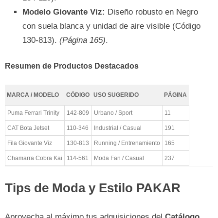
Modelo Giovante Viz:
Diseño robusto en Negro
con suela blanca y unidad de aire visible (Código
130-813).
(Página 165)
.
Resumen de Productos Destacados
MARCA / MODELO
CÓDIGO
USO SUGERIDO
PÁGINA
Puma Ferrari Trinity
142-809
Urbano / Sport
11
CAT Bota Jetset
110-346
Industrial / Casual
191
Fila Giovante Viz
130-813
Running / Entrenamiento
165
Chamarra Cobra Kai
114-561
Moda Fan / Casual
237
Tips de Moda y Estilo PAKAR
Aprovecha al máximo tus adquisiciones del
Catálogo