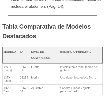
moldea el abdomen. (Pág. 14).
Tabla Comparativa de Modelos
Destacados
MODELO
ID
NIVEL DE
BENEFICIO PRINCIPAL
COMPRESIÓN
YW17
12672
Fuerte
Invisible bajo ropa, realce de
(Body)
59
glúteos.
13TX
12239
Media
Uso deportivo, reduce 5 cm.
(Látex)
12
13VC
12672
Ajustable
Soporte lumbar y ajuste
(Velcro)
54
personalizado.