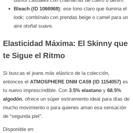
outfits casuales con chamarras de cuero o denim.
Bleach (ID 1066968):
ese tono claro que ilumina el
look; combínalo con prendas beige o camel para un
aire otoñal suave.
Elasticidad Máxima: El Skinny que
te Sigue el Ritmo
Si buscas el jeans más elástico de la colección,
entonces el
ATMOSPHERE DNM CA59 (ID 1154057)
es
tu nuevo imprescindible. Con
3.5% elastano
y
68.5%
algodón
, ofrece un súper estiramiento ideal para días de
mucho movimiento o para quienes aman esa sensación
de “segunda piel”.
Disponible en: