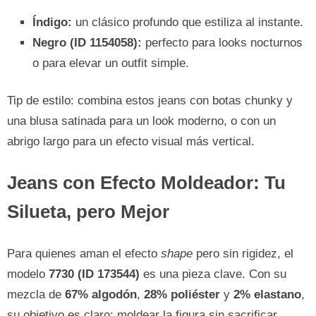
Índigo:
un clásico profundo que estiliza al instante.
Negro (ID 1154058):
perfecto para looks nocturnos
o para elevar un outfit simple.
Tip de estilo: combina estos jeans con botas chunky y
una blusa satinada para un look moderno, o con un
abrigo largo para un efecto visual más vertical.
Jeans con Efecto Moldeador: Tu
Silueta, pero Mejor
Para quienes aman el efecto
shape
pero sin rigidez, el
modelo
7730 (ID 173544)
es una pieza clave. Con su
mezcla de
67% algodón
,
28% poliéster
y
2% elastano
,
su objetivo es claro: moldear la figura sin sacrificar