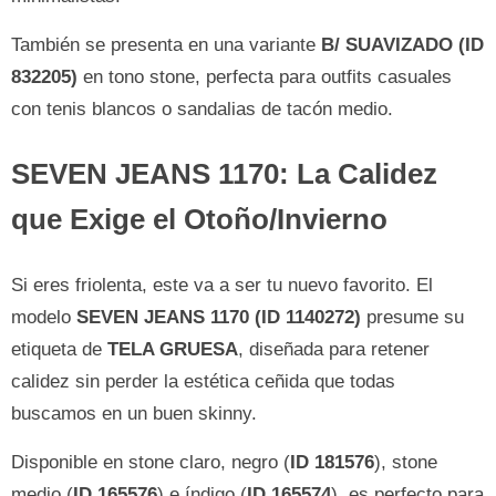
También se presenta en una variante
B/ SUAVIZADO (ID
832205)
en tono stone, perfecta para outfits casuales
con tenis blancos o sandalias de tacón medio.
SEVEN JEANS 1170: La Calidez
que Exige el Otoño/Invierno
Si eres friolenta, este va a ser tu nuevo favorito. El
modelo
SEVEN JEANS 1170 (ID 1140272)
presume su
etiqueta de
TELA GRUESA
, diseñada para retener
calidez sin perder la estética ceñida que todas
buscamos en un buen skinny.
Disponible en stone claro, negro (
ID 181576
), stone
medio (
ID 165576
) e índigo (
ID 165574
), es perfecto para