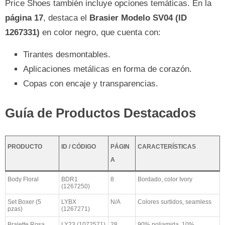
Price Shoes también incluye opciones temáticas. En la
página 17
, destaca el
Brasier Modelo SV04 (ID
1267331)
en color negro, que cuenta con:
Tirantes desmontables.
Aplicaciones metálicas en forma de corazón.
Copas con encaje y transparencias.
Guía de Productos Destacados
PRODUCTO
ID / CÓDIGO
PÁGIN
CARACTERÍSTICAS
A
Body Floral
BDR1
8
Bordado, color Ivory
(1267250)
Set Boxer (5
LYBX
N/A
Colores surtidos, seamless
pzas)
(1267271)
Bralette Rosa
LY23 (1072571)
28
90% poliamida, 10%