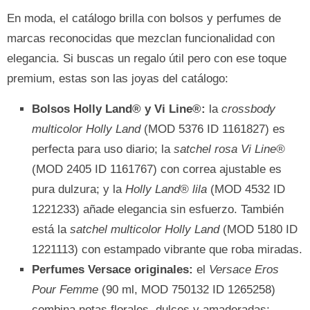
En moda, el catálogo brilla con bolsos y perfumes de
marcas reconocidas que mezclan funcionalidad con
elegancia. Si buscas un regalo útil pero con ese toque
premium, estas son las joyas del catálogo:
Bolsos Holly Land® y Vi Line®:
la
crossbody
multicolor Holly Land
(MOD 5376 ID 1161827) es
perfecta para uso diario; la
satchel rosa Vi Line®
(MOD 2405 ID 1161767) con correa ajustable es
pura dulzura; y la
Holly Land® lila
(MOD 4532 ID
1221233) añade elegancia sin esfuerzo. También
está la
satchel multicolor Holly Land
(MOD 5180 ID
1221113) con estampado vibrante que roba miradas.
Perfumes Versace originales:
el
Versace Eros
Pour Femme
(90 ml, MOD 750132 ID 1265258)
combina notas florales, dulces y amaderadas;