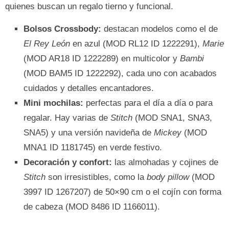
quienes buscan un regalo tierno y funcional.
Bolsos Crossbody:
destacan modelos como el de
El Rey León
en azul (MOD RL12 ID 1222291),
Marie
(MOD AR18 ID 1222289) en multicolor y
Bambi
(MOD BAM5 ID 1222292), cada uno con acabados
cuidados y detalles encantadores.
Mini mochilas:
perfectas para el día a día o para
regalar. Hay varias de
Stitch
(MOD SNA1, SNA3,
SNA5) y una versión navideña de
Mickey
(MOD
MNA1 ID 1181745) en verde festivo.
Decoración y confort:
las almohadas y cojines de
Stitch
son irresistibles, como la
body pillow
(MOD
3997 ID 1267207) de 50×90 cm o el cojín con forma
de cabeza (MOD 8486 ID 1166011).