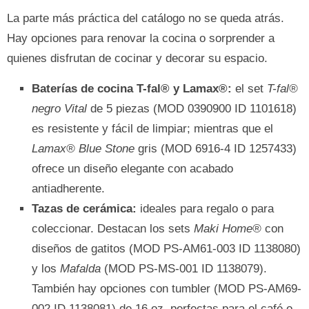
La parte más práctica del catálogo no se queda atrás.
Hay opciones para renovar la cocina o sorprender a
quienes disfrutan de cocinar y decorar su espacio.
Baterías de cocina T-fal® y Lamax®:
el set
T-fal®
negro Vital
de 5 piezas (MOD 0390900 ID 1101618)
es resistente y fácil de limpiar; mientras que el
Lamax® Blue Stone
gris (MOD 6916-4 ID 1257433)
ofrece un diseño elegante con acabado
antiadherente.
Tazas de cerámica:
ideales para regalo o para
coleccionar. Destacan los sets
Maki Home®
con
diseños de gatitos (MOD PS-AM61-003 ID 1138080)
y los
Mafalda
(MOD PS-MS-001 ID 1138079).
También hay opciones con tumbler (MOD PS-AM69-
002 ID 1138081) de 16 oz, perfectas para el café o