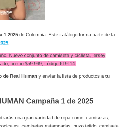
a 1 2025
de Colombia. Este catálogo forma parte de la
025
.
ño. Nuevo conjunto de camiseta y ciclista, jersey
sado, precio $59.999, código 619114.
do de Real Human
y enviar la lista de productos
a tu
 HUMAN Campaña 1 de 2025
ntrarás una gran variedad de ropa como: camisetas,
 tropicales, camisetas estampadas, buzo tejido, camiseta