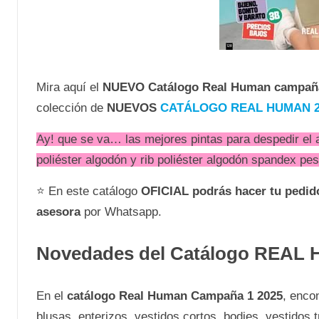
Mira aquí el
NUEVO
Catálogo Real Human campañ
colección de
NUEVOS
CATÁLOGO REAL HUMAN 2
Ay! que se va… las mejores pintas para despedir el a
poliéster algodón y rib poliéster algodón spandex pe
⭐ En este catálogo
OFICIAL
podrás hacer tu pedi
asesora
por Whatsapp.
Novedades del Catálogo REAL
En el
catálogo Real Human Campaña 1 2025
, enco
blusas, enterizos, vestidos cortos, bodies, vestidos