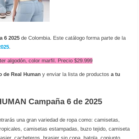
a 6 2025
de Colombia. Este catálogo forma parte de la
025
.
er algodón, color marfil. Precio $29.999
do de Real Human
y enviar la lista de productos
a tu
 HUMAN Campaña 6 de 2025
ntrarás una gran variedad de ropa como: camisetas,
 tropicales, camisetas estampadas, buzo tejido, camiseta
asier, cacheteros, brasier sin copa, batola, conjunto