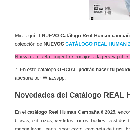
Mira aquí el
NUEVO
Catálogo Real Human campañ
colección de
NUEVOS
CATÁLOGO REAL HUMAN 2
Nueva camiseta longer fir semiajustada jersey poliést
⭐ En este catálogo
OFICIAL
podrás hacer tu pedi
asesora
por Whatsapp.
Novedades del Catálogo REAL
En el
catálogo Real Human Campaña 6 2025
, enco
blusas, enterizos, vestidos cortos, bodies, vestidos
manga larga, jeans, short corto, camiseta de tiras, br