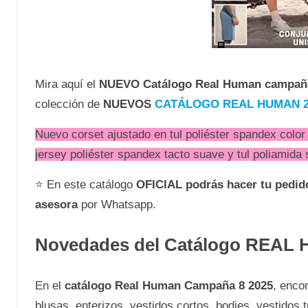
Mira aquí el
NUEVO
Catálogo Real Human campañ
colección de
NUEVOS
CATÁLOGO REAL HUMAN 2
Nuevo corset ajustado en tul poliéster spandex colo
jersey poliéster spandex tacto suave y tul poliamida
⭐ En este catálogo
OFICIAL
podrás hacer tu pedi
asesora
por Whatsapp.
Novedades del Catálogo REAL
En el
catálogo Real Human Campaña 8 2025
, enco
blusas, enterizos, vestidos cortos, bodies, vestidos