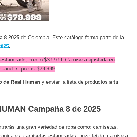
a 8 2025
de Colombia. Este catálogo forma parte de la
025
.
r estampado, precio $39.999. Camiseta ajustada en
 spandex, precio $29.999
do de Real Human
y enviar la lista de productos
a tu
 HUMAN Campaña 8 de 2025
ntrarás una gran variedad de ropa como: camisetas,
 tropicales, camisetas estampadas, buzo tejido, camiseta